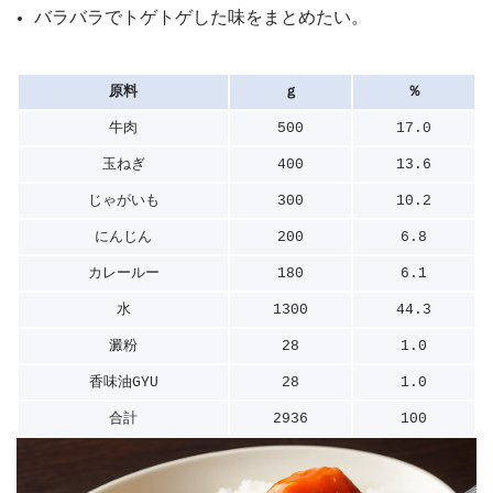
バラバラでトゲトゲした味をまとめたい。
原料
ｇ
％
牛肉
500
17.0
玉ねぎ
400
13.6
じゃがいも
300
10.2
にんじん
200
6.8
カレールー
180
6.1
水
1300
44.3
澱粉
28
1.0
香味油GYU
28
1.0
合計
2936
100