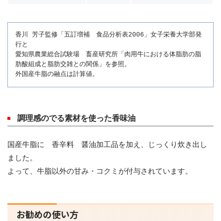
香川 芳子監修「五訂増補 食品分析表2006」女子栄養大学部発
行と
愛知県農業総合試験場 畜産研究所「肉用牛における体脂肪の脂
肪酸組成と脂肪交雑との関係」を参照。
外国産牛脂の融点は計算値。
調理感のでる素材を使った香味油
国産牛脂に 香辛料 醤油加工品を加え、じっくり炊き出し
ました。
よって、牛脂以外の甘み・コクミが付与されています。
お勧めの使い方