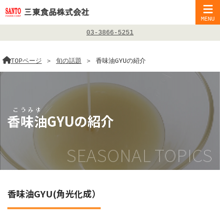
MENU
03-3866-5251
TOPページ
＞
旬の話題
＞
香味油GYUの紹介
香味油
GYUの紹介
SEASONAL TOPICS
香味油GYU(角光化成）