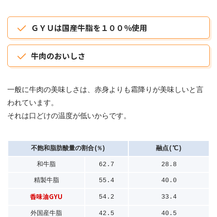
ＧＹＵは国産牛脂を１００％使用
牛肉のおいしさ
一般に牛肉の美味しさは、赤身よりも霜降りが美味しいと言
われています。
それは口どけの温度が低いからです。
不飽和脂肪酸量の割合(%)
融点(℃)
和牛脂
62.7
28.8
精製牛脂
55.4
40.0
香味油GYU
54.2
33.4
外国産牛脂
42.5
40.5