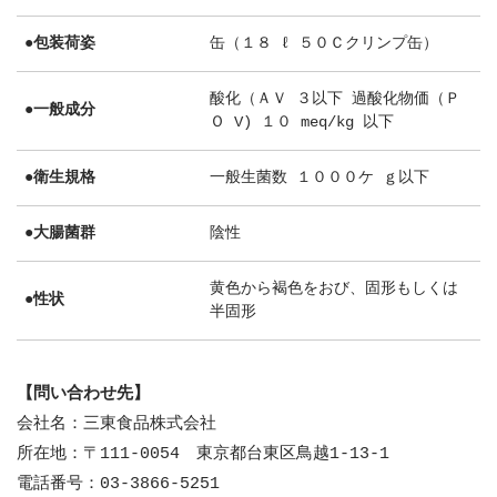
●包装荷姿
缶（１８ ℓ ５０Ｃクリンプ缶）
酸化（ＡＶ ３以下 過酸化物価（Ｐ
●一般成分
Ｏ V) １０ meq/kg 以下
●衛生規格
一般生菌数 １０００ケ ｇ以下
●大腸菌群
陰性
黄色から褐色をおび、固形もしくは
●性状
半固形
【問い合わせ先】
会社名：三東食品株式会社
所在地：〒111-0054 東京都台東区鳥越1-13-1
電話番号：03-3866-5251