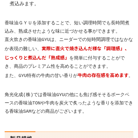
煮込みます。
香味油ＧＹＵを添加することで、短い調理時間でも長時間煮
込み、熟成させたような味に近づかせる事ができます。
直火炊きの香味油GYUは、ニーダーでの短時間調理ではなかな
実際に直火で焼き込んだ様な「調理感」、
か表現の難しい、
じっくりと煮込んだ「熟成感」
を簡単に付与することがで
き、商品のプレミアム性を高めることができます。
牛肉の存在感を高めます
また、GYU特有の牛肉の甘い香りが
。
角光化成(株)では香味油GYUの他にも焦げ感そそるポークベ
ースの香味油TONや牛肉を炭火で炙ったような香りを添加でき
る香味油SAMなどの商品がございます。